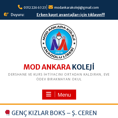
S
0312 226 63 23
modankarakoleji@gmail.com
k
i
Duyuru:
Erken kayıt avantajları için tıklayın!!!
p
t
o
c
o
n
t
e
n
MOD ANKARA
t
DERSHANE VE KURS İHTİYACINI ORTADAN KALDIRAN, EVE
ÖDEV BIRAKMAYAN OKUL
Menu
GENÇ KIZLAR BOKS – Ş. CEREN