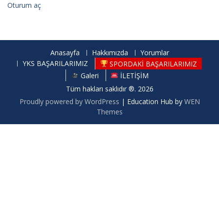
Oturum aç
Anasayfa
Hakkımızda
Yorumlar
YKS BAŞARILARIMIZ
SPORDAKİ BAŞARILARIMIZ
Galeri
İLETİŞİM
Tüm hakları saklıdır ®. 2026
Proudly powered by WordPress
|
Education Hub by
WEN
Themes