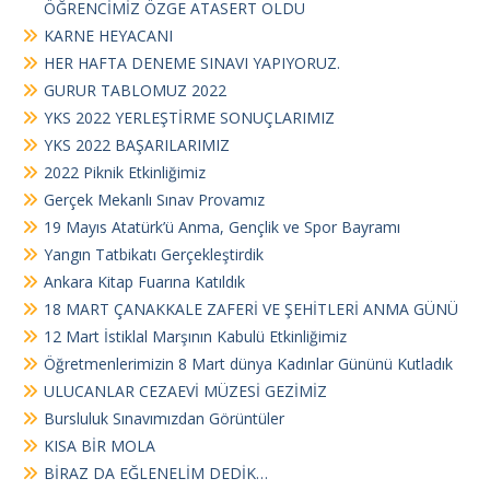
ÖĞRENCİMİZ ÖZGE ATASERT OLDU
KARNE HEYACANI
HER HAFTA DENEME SINAVI YAPIYORUZ.
GURUR TABLOMUZ 2022
YKS 2022 YERLEŞTİRME SONUÇLARIMIZ
YKS 2022 BAŞARILARIMIZ
2022 Piknik Etkinliğimiz
Gerçek Mekanlı Sınav Provamız
19 Mayıs Atatürk’ü Anma, Gençlik ve Spor Bayramı
Yangın Tatbikatı Gerçekleştirdik
Ankara Kitap Fuarına Katıldık
18 MART ÇANAKKALE ZAFERİ VE ŞEHİTLERİ ANMA GÜNÜ
12 Mart İstiklal Marşının Kabulü Etkinliğimiz
Öğretmenlerimizin 8 Mart dünya Kadınlar Gününü Kutladık
ULUCANLAR CEZAEVİ MÜZESİ GEZİMİZ
Bursluluk Sınavımızdan Görüntüler
KISA BİR MOLA
BİRAZ DA EĞLENELİM DEDİK…