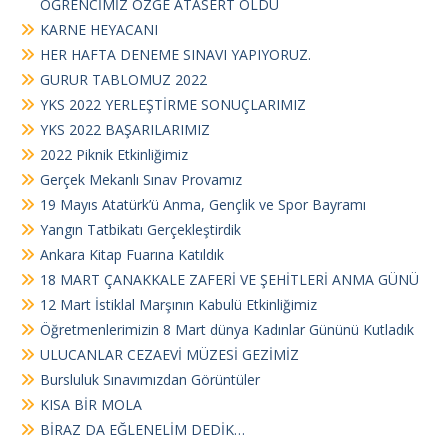
ÖĞRENCİMİZ ÖZGE ATASERT OLDU
KARNE HEYACANI
HER HAFTA DENEME SINAVI YAPIYORUZ.
GURUR TABLOMUZ 2022
YKS 2022 YERLEŞTİRME SONUÇLARIMIZ
YKS 2022 BAŞARILARIMIZ
2022 Piknik Etkinliğimiz
Gerçek Mekanlı Sınav Provamız
19 Mayıs Atatürk’ü Anma, Gençlik ve Spor Bayramı
Yangın Tatbikatı Gerçekleştirdik
Ankara Kitap Fuarına Katıldık
18 MART ÇANAKKALE ZAFERİ VE ŞEHİTLERİ ANMA GÜNÜ
12 Mart İstiklal Marşının Kabulü Etkinliğimiz
Öğretmenlerimizin 8 Mart dünya Kadınlar Gününü Kutladık
ULUCANLAR CEZAEVİ MÜZESİ GEZİMİZ
Bursluluk Sınavımızdan Görüntüler
KISA BİR MOLA
BİRAZ DA EĞLENELİM DEDİK…