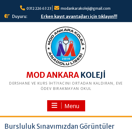
S
0312 226 63 23
modankarakoleji@gmail.com
k
i
Duyuru:
Erken kayıt avantajları için tıklayın!!!
p
t
o
c
o
n
t
e
n
MOD ANKARA
t
DERSHANE VE KURS İHTİYACINI ORTADAN KALDIRAN, EVE
ÖDEV BIRAKMAYAN OKUL
Menu
Bursluluk Sınavımızdan Görüntüler