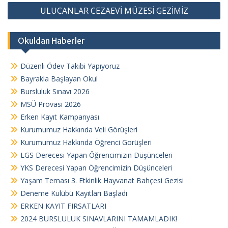
ULUCANLAR CEZAEVİ MÜZESİ GEZİMİZ
z
ı
Okuldan Haberler
g
e
Düzenli Ödev Takibi Yapıyoruz
z
Bayrakla Başlayan Okul
i
Bursluluk Sınavı 2026
n
MSÜ Provası 2026
Erken Kayıt Kampanyası
m
Kurumumuz Hakkında Veli Görüşleri
e
Kurumumuz Hakkında Öğrenci Görüşleri
s
LGS Derecesi Yapan Öğrencimizin Düşünceleri
i
YKS Derecesi Yapan Öğrencimizin Düşünceleri
Yaşam Teması 3. Etkinlik Hayvanat Bahçesi Gezisi
Deneme Kulübü Kayıtları Başladı
ERKEN KAYIT FIRSATLARI
2024 BURSLULUK SINAVLARINI TAMAMLADIK!