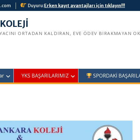
l.com
Duyuru:
Erken kayıt avantajları için tıklayın!!!
İYACINI ORTADAN KALDIRAN, EVE ÖDEV BIRAKMAYAN O
ar
YKS BAŞARILARIMIZ
SPORDAKİ BAŞARIL