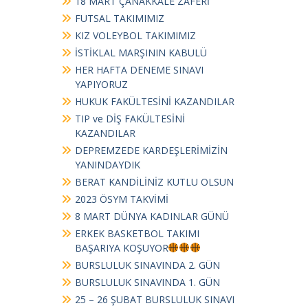
18 MART ÇANAKKALE ZAFERİ
FUTSAL TAKIMIMIZ
KIZ VOLEYBOL TAKIMIMIZ
İSTİKLAL MARŞININ KABULÜ
HER HAFTA DENEME SINAVI
YAPIYORUZ
HUKUK FAKÜLTESİNİ KAZANDILAR
TIP ve DİŞ FAKÜLTESİNİ
KAZANDILAR
DEPREMZEDE KARDEŞLERİMİZİN
YANINDAYDIK
BERAT KANDİLİNİZ KUTLU OLSUN
2023 ÖSYM TAKVİMİ
8 MART DÜNYA KADINLAR GÜNÜ
ERKEK BASKETBOL TAKIMI
BAŞARIYA KOŞUYOR
BURSLULUK SINAVINDA 2. GÜN
BURSLULUK SINAVINDA 1. GÜN
25 – 26 ŞUBAT BURSLULUK SINAVI