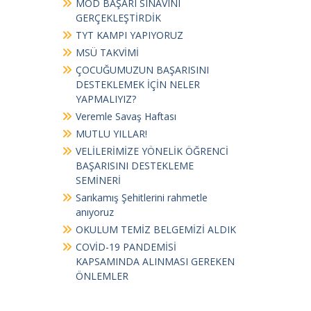
MOD BAŞARI SINAVINI
GERÇEKLEŞTİRDİK
TYT KAMPI YAPIYORUZ
MSÜ TAKVİMİ
ÇOCUĞUMUZUN BAŞARISINI
DESTEKLEMEK İÇİN NELER
YAPMALIYIZ?
Veremle Savaş Haftası
MUTLU YILLAR!
VELİLERİMİZE YÖNELİK ÖĞRENCİ
BAŞARISINI DESTEKLEME
SEMİNERİ
Sarıkamış Şehitlerini rahmetle
anıyoruz
OKULUM TEMİZ BELGEMİZİ ALDIK
COVİD-19 PANDEMİSİ
KAPSAMINDA ALINMASI GEREKEN
ÖNLEMLER