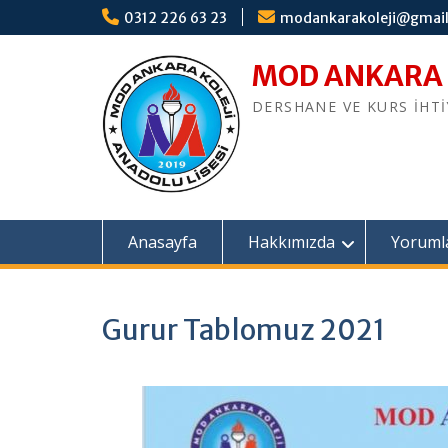
S
0312 226 63 23
modankarakoleji@gmai
k
i
MOD ANKARA
p
t
DERSHANE VE KURS İHT
o
c
o
n
t
e
Anasayfa
Hakkımızda
Yoruml
n
t
Gurur Tablomuz 2021