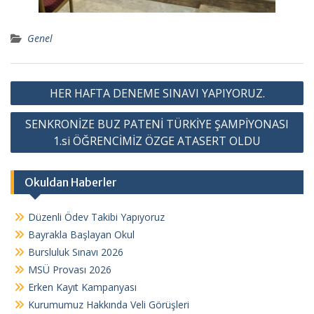
Genel
Y
HER HAFTA DENEME SINAVI YAPIYORUZ.
a
SENKRONİZE BUZ PATENİ TÜRKİYE ŞAMPİYONASI
z
1.si ÖĞRENCİMİZ ÖZGE ATASERT OLDU
ı
g
Okuldan Haberler
e
z
Düzenli Ödev Takibi Yapıyoruz
i
Bayrakla Başlayan Okul
n
Bursluluk Sınavı 2026
MSÜ Provası 2026
m
Erken Kayıt Kampanyası
e
Kurumumuz Hakkında Veli Görüşleri