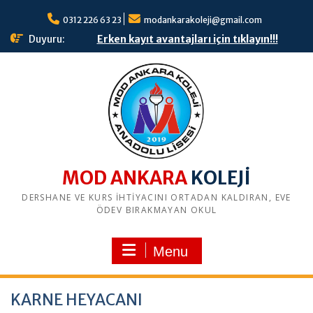
S
0312 226 63 23
modankarakoleji@gmail.com
k
i
Duyuru:
Erken kayıt avantajları için tıklayın!!!
p
t
o
c
o
n
t
e
n
MOD ANKARA
t
DERSHANE VE KURS İHTİYACINI ORTADAN KALDIRAN, EVE
ÖDEV BIRAKMAYAN OKUL
Menu
KARNE HEYACANI