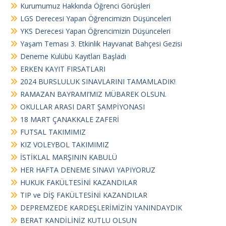
s
Kurumumuz Hakkında Öğrenci Görüşleri
i
LGS Derecesi Yapan Öğrencimizin Düşünceleri
YKS Derecesi Yapan Öğrencimizin Düşünceleri
Yaşam Teması 3. Etkinlik Hayvanat Bahçesi Gezisi
Deneme Kulübü Kayıtları Başladı
ERKEN KAYIT FIRSATLARI
2024 BURSLULUK SINAVLARINI TAMAMLADIK!
RAMAZAN BAYRAMI’MIZ MÜBAREK OLSUN.
OKULLAR ARASI DART ŞAMPİYONASI
18 MART ÇANAKKALE ZAFERİ
FUTSAL TAKIMIMIZ
KIZ VOLEYBOL TAKIMIMIZ
İSTİKLAL MARŞININ KABULÜ
HER HAFTA DENEME SINAVI YAPIYORUZ
HUKUK FAKÜLTESİNİ KAZANDILAR
TIP ve DİŞ FAKÜLTESİNİ KAZANDILAR
DEPREMZEDE KARDEŞLERİMİZİN YANINDAYDIK
BERAT KANDİLİNİZ KUTLU OLSUN