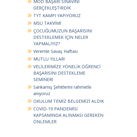
MOD BAŞARI SINAVINI
GERÇEKLEŞTİRDİK
TYT KAMPI YAPIYORUZ
MSÜ TAKVİMİ
ÇOCUĞUMUZUN BAŞARISINI
DESTEKLEMEK İÇİN NELER
YAPMALIYIZ?
Veremle Savaş Haftası
MUTLU YILLAR!
VELİLERİMİZE YÖNELİK ÖĞRENCİ
BAŞARISINI DESTEKLEME
SEMİNERİ
Sarıkamış Şehitlerini rahmetle
anıyoruz
OKULUM TEMİZ BELGEMİZİ ALDIK
COVİD-19 PANDEMİSİ
KAPSAMINDA ALINMASI GEREKEN
ÖNLEMLER