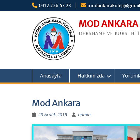
S
0312 226 63 23
modankarakoleji@gmai
k
i
MOD ANKARA
p
t
DERSHANE VE KURS İHT
o
c
o
n
t
e
Anasayfa
Hakkımızda
Yoruml
n
t
Mod Ankara
28 Aralık 2019
admin