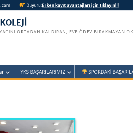
l.com
Duyuru:
Erken kayıt avantajları için tıklayın!!!
İYACINI ORTADAN KALDIRAN, EVE ÖDEV BIRAKMAYAN O
ar
YKS BAŞARILARIMIZ
SPORDAKİ BAŞARIL