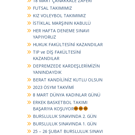
18 MART ÇANAKKALE ZAFERİ
FUTSAL TAKIMIMIZ
KIZ VOLEYBOL TAKIMIMIZ
İSTİKLAL MARŞININ KABULÜ
HER HAFTA DENEME SINAVI
YAPIYORUZ
HUKUK FAKÜLTESİNİ KAZANDILAR
TIP ve DİŞ FAKÜLTESİNİ
KAZANDILAR
DEPREMZEDE KARDEŞLERİMİZİN
YANINDAYDIK
BERAT KANDİLİNİZ KUTLU OLSUN
2023 ÖSYM TAKVİMİ
8 MART DÜNYA KADINLAR GÜNÜ
ERKEK BASKETBOL TAKIMI
BAŞARIYA KOŞUYOR
BURSLULUK SINAVINDA 2. GÜN
BURSLULUK SINAVINDA 1. GÜN
25 – 26 ŞUBAT BURSLULUK SINAVI