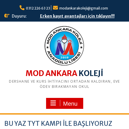
S
0312 226 63 23
modankarakoleji@gmail.com
k
i
Duyuru:
Erken kayıt avantajları için tıklayın!!!
p
t
o
c
o
n
t
e
n
MOD ANKARA
t
DERSHANE VE KURS İHTİYACINI ORTADAN KALDIRAN, EVE
ÖDEV BIRAKMAYAN OKUL
Menu
BU YAZ TYT KAMPI İLE BAŞLIYORUZ