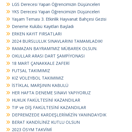
s
LGS Derecesi Yapan Öğrencimizin Düşünceleri
i
YKS Derecesi Yapan Öğrencimizin Düşünceleri
Yaşam Teması 3. Etkinlik Hayvanat Bahçesi Gezisi
Deneme Kulübü Kayıtları Başladı
ERKEN KAYIT FIRSATLARI
2024 BURSLULUK SINAVLARINI TAMAMLADIK!
RAMAZAN BAYRAMI’MIZ MÜBAREK OLSUN.
OKULLAR ARASI DART ŞAMPİYONASI
18 MART ÇANAKKALE ZAFERİ
FUTSAL TAKIMIMIZ
KIZ VOLEYBOL TAKIMIMIZ
İSTİKLAL MARŞININ KABULÜ
HER HAFTA DENEME SINAVI YAPIYORUZ
HUKUK FAKÜLTESİNİ KAZANDILAR
TIP ve DİŞ FAKÜLTESİNİ KAZANDILAR
DEPREMZEDE KARDEŞLERİMİZİN YANINDAYDIK
BERAT KANDİLİNİZ KUTLU OLSUN
2023 ÖSYM TAKVİMİ