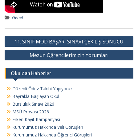
Genel
Y
11. SINIF MOD BAŞARI SINAVI ÇEKİLİŞ SONUCU
a
Mezun Öğrencilerimizin Yorumları
z
ı
Okuldan Haberler
g
e
Düzenli Ödev Takibi Yapıyoruz
z
Bayrakla Başlayan Okul
i
Bursluluk Sınavı 2026
n
MSÜ Provası 2026
Erken Kayıt Kampanyası
m
Kurumumuz Hakkında Veli Görüşleri
e
Kurumumuz Hakkında Öğrenci Görüşleri