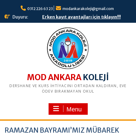
S
0312 226 63 23
modankarakoleji@gmail.com
k
i
Duyuru:
Erken kayıt avantajları için tıklayın!!!
p
t
o
c
o
n
t
e
n
MOD ANKARA
t
DERSHANE VE KURS İHTİYACINI ORTADAN KALDIRAN, EVE
ÖDEV BIRAKMAYAN OKUL
Menu
RAMAZAN BAYRAMI’MIZ MÜBAREK