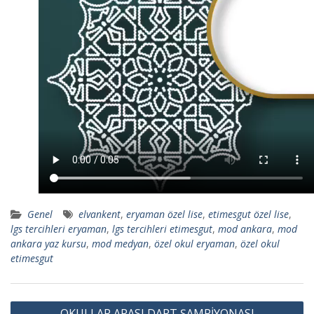
Genel
elvankent
,
eryaman özel lise
,
etimesgut özel lise
,
lgs tercihleri eryaman
,
lgs tercihleri etimesgut
,
mod ankara
,
mod
ankara yaz kursu
,
mod medyan
,
özel okul eryaman
,
özel okul
etimesgut
Y
OKULLAR ARASI DART ŞAMPİYONASI