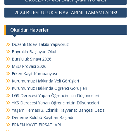
a
2024 BURSLULUK SINAVLARINI TAMAMLADIK!
z
ı
Okuldan Haberler
g
e
Düzenli Ödev Takibi Yapıyoruz
z
Bayrakla Başlayan Okul
i
Bursluluk Sınavı 2026
n
MSÜ Provası 2026
Erken Kayıt Kampanyası
m
Kurumumuz Hakkında Veli Görüşleri
e
Kurumumuz Hakkında Öğrenci Görüşleri
s
LGS Derecesi Yapan Öğrencimizin Düşünceleri
i
YKS Derecesi Yapan Öğrencimizin Düşünceleri
Yaşam Teması 3. Etkinlik Hayvanat Bahçesi Gezisi
Deneme Kulübü Kayıtları Başladı
ERKEN KAYIT FIRSATLARI