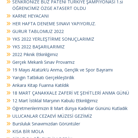
SENKRONİZE BUZ PATENİ TÜRKİYE ŞAMPİYONASI 1.si
ÖĞRENCİMİZ ÖZGE ATASERT OLDU
KARNE HEYACANI
HER HAFTA DENEME SINAVI YAPIYORUZ.
GURUR TABLOMUZ 2022
YKS 2022 YERLEŞTİRME SONUÇLARIMIZ
YKS 2022 BAŞARILARIMIZ
2022 Piknik Etkinliğimiz
Gerçek Mekanlı Sınav Provamız
19 Mayıs Atatürk’ü Anma, Gençlik ve Spor Bayramı
Yangın Tatbikatı Gerçekleştirdik
Ankara Kitap Fuarına Katıldık
18 MART ÇANAKKALE ZAFERİ VE ŞEHİTLERİ ANMA GÜNÜ
12 Mart İstiklal Marşının Kabulü Etkinliğimiz
Öğretmenlerimizin 8 Mart dünya Kadınlar Gününü Kutladık
ULUCANLAR CEZAEVİ MÜZESİ GEZİMİZ
Bursluluk Sınavımızdan Görüntüler
KISA BİR MOLA