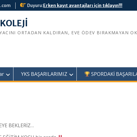
l.com
Duyuru:
Erken kayıt avantajları için tıklayın!!!
İYACINI ORTADAN KALDIRAN, EVE ÖDEV BIRAKMAYAN O
ar
YKS BAŞARILARIMIZ
SPORDAKİ BAŞARIL
MEYE BEKLERİZ…