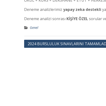
OKUL + KURS + DERSHANE + ETÜT + HERKESE
Deneme analizlerimiz
yapay zeka destekli
ya
Deneme analizi sonrası
KİŞİYE ÖZEL
sorular ve
Genel
Y
2024 BURSLULUK SINAVLARINI TAMAMLAD
a
z
ı
g
e
z
i
n