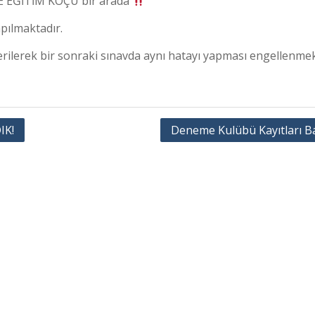
 EĞİTİM KOÇU bir arada
pılmaktadır.
rilerek bir sonraki sınavda aynı hatayı yapması engellenmek
IK!
Deneme Kulübü Kayıtları Ba