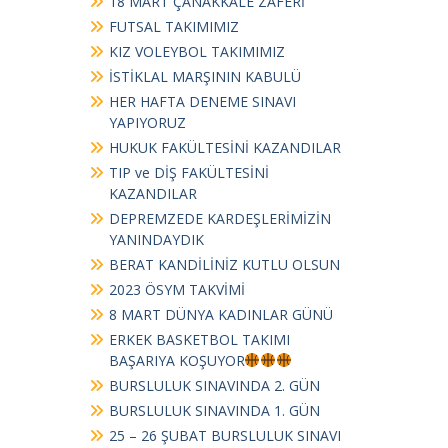
18 MART ÇANAKKALE ZAFERİ
FUTSAL TAKIMIMIZ
KIZ VOLEYBOL TAKIMIMIZ
İSTİKLAL MARŞININ KABULÜ
HER HAFTA DENEME SINAVI
YAPIYORUZ
HUKUK FAKÜLTESİNİ KAZANDILAR
TIP ve DİŞ FAKÜLTESİNİ
KAZANDILAR
DEPREMZEDE KARDEŞLERİMİZİN
YANINDAYDIK
BERAT KANDİLİNİZ KUTLU OLSUN
2023 ÖSYM TAKVİMİ
8 MART DÜNYA KADINLAR GÜNÜ
ERKEK BASKETBOL TAKIMI
BAŞARIYA KOŞUYOR
BURSLULUK SINAVINDA 2. GÜN
BURSLULUK SINAVINDA 1. GÜN
25 – 26 ŞUBAT BURSLULUK SINAVI