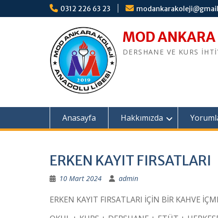
S
0312 226 63 23
modankarakoleji@gmai
k
i
MOD ANKARA
p
t
DERSHANE VE KURS İHT
o
c
o
n
t
e
Anasayfa
Hakkımızda
Yoruml
n
t
ERKEN KAYIT FIRSATLARI
10 Mart 2024
admin
ERKEN KAYIT FIRSATLARI İÇİN BİR KAHVE İÇ