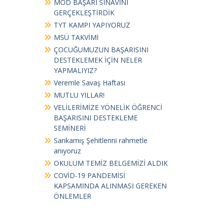
MOD BAŞARI SINAVINI
GERÇEKLEŞTİRDİK
TYT KAMPI YAPIYORUZ
MSÜ TAKVİMİ
ÇOCUĞUMUZUN BAŞARISINI
DESTEKLEMEK İÇİN NELER
YAPMALIYIZ?
Veremle Savaş Haftası
MUTLU YILLAR!
VELİLERİMİZE YÖNELİK ÖĞRENCİ
BAŞARISINI DESTEKLEME
SEMİNERİ
Sarıkamış Şehitlerini rahmetle
anıyoruz
OKULUM TEMİZ BELGEMİZİ ALDIK
COVİD-19 PANDEMİSİ
KAPSAMINDA ALINMASI GEREKEN
ÖNLEMLER