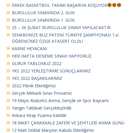
ERKEK BASKETBOL TAKIMI BAŞARIYA KOŞUYOR
BURSLULUK SINAVINDA 2. GÜN
BURSLULUK SINAVINDA 1. GÜN
25 – 26 ŞUBAT BURSLULUK SINAVI YAPILACAKTIR.
SENKRONİZE BUZ PATENİ TÜRKİYE ŞAMPİYONASI 1.si
ÖĞRENCİMİZ ÖZGE ATASERT OLDU
KARNE HEYACANI
HER HAFTA DENEME SINAVI YAPIYORUZ.
GURUR TABLOMUZ 2022
YKS 2022 YERLEŞTİRME SONUÇLARIMIZ
YKS 2022 BAŞARILARIMIZ
2022 Piknik Etkinliğimiz
Gerçek Mekanlı Sınav Provamız
19 Mayıs Atatürk’ü Anma, Gençlik ve Spor Bayramı
Yangın Tatbikatı Gerçekleştirdik
Ankara Kitap Fuarına Katıldık
18 MART ÇANAKKALE ZAFERİ VE ŞEHİTLERİ ANMA GÜNÜ
12 Mart İstiklal Marşının Kabulü Etkinliğimiz