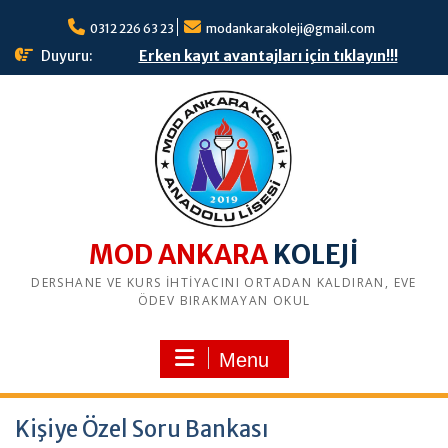
S
0312 226 63 23
modankarakoleji@gmail.com
k
i
Duyuru:
Erken kayıt avantajları için tıklayın!!!
p
t
o
c
o
n
t
e
n
MOD ANKARA
t
DERSHANE VE KURS İHTİYACINI ORTADAN KALDIRAN, EVE
ÖDEV BIRAKMAYAN OKUL
Menu
Kişiye Özel Soru Bankası