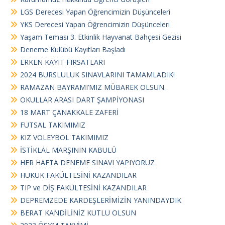
s
LGS Derecesi Yapan Öğrencimizin Düşünceleri
i
YKS Derecesi Yapan Öğrencimizin Düşünceleri
Yaşam Teması 3. Etkinlik Hayvanat Bahçesi Gezisi
Deneme Kulübü Kayıtları Başladı
ERKEN KAYIT FIRSATLARI
2024 BURSLULUK SINAVLARINI TAMAMLADIK!
RAMAZAN BAYRAMI’MIZ MÜBAREK OLSUN.
OKULLAR ARASI DART ŞAMPİYONASI
18 MART ÇANAKKALE ZAFERİ
FUTSAL TAKIMIMIZ
KIZ VOLEYBOL TAKIMIMIZ
İSTİKLAL MARŞININ KABULÜ
HER HAFTA DENEME SINAVI YAPIYORUZ
HUKUK FAKÜLTESİNİ KAZANDILAR
TIP ve DİŞ FAKÜLTESİNİ KAZANDILAR
DEPREMZEDE KARDEŞLERİMİZİN YANINDAYDIK
BERAT KANDİLİNİZ KUTLU OLSUN