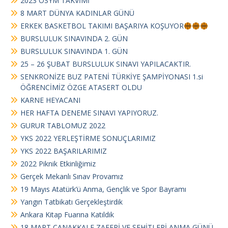
2023 ÖSYM TAKVİMİ
8 MART DÜNYA KADINLAR GÜNÜ
ERKEK BASKETBOL TAKIMI BAŞARIYA KOŞUYOR
BURSLULUK SINAVINDA 2. GÜN
BURSLULUK SINAVINDA 1. GÜN
25 – 26 ŞUBAT BURSLULUK SINAVI YAPILACAKTIR.
SENKRONİZE BUZ PATENİ TÜRKİYE ŞAMPİYONASI 1.si
ÖĞRENCİMİZ ÖZGE ATASERT OLDU
KARNE HEYACANI
HER HAFTA DENEME SINAVI YAPIYORUZ.
GURUR TABLOMUZ 2022
YKS 2022 YERLEŞTİRME SONUÇLARIMIZ
YKS 2022 BAŞARILARIMIZ
2022 Piknik Etkinliğimiz
Gerçek Mekanlı Sınav Provamız
19 Mayıs Atatürk’ü Anma, Gençlik ve Spor Bayramı
Yangın Tatbikatı Gerçekleştirdik
Ankara Kitap Fuarına Katıldık
18 MART ÇANAKKALE ZAFERİ VE ŞEHİTLERİ ANMA GÜNÜ