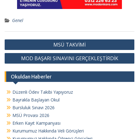
Genel
Y
MSÜ TAKVİMİ
a
MOD BAŞARI SINAVINI GERÇEKLEŞTİRDİK
z
ı
Okuldan Haberler
g
e
Düzenli Ödev Takibi Yapıyoruz
z
Bayrakla Başlayan Okul
i
Bursluluk Sınavı 2026
n
MSÜ Provası 2026
Erken Kayıt Kampanyası
m
Kurumumuz Hakkında Veli Görüşleri
e
Kurumumuz Hakkında Öğrenci Görüşleri