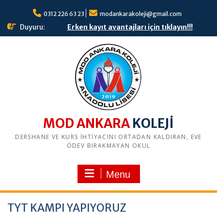
S
0312 226 63 23
modankarakoleji@gmail.com
k
i
Duyuru:
Erken kayıt avantajları için tıklayın!!!
p
t
o
c
o
n
t
e
n
MOD ANKARA
t
DERSHANE VE KURS İHTİYACINI ORTADAN KALDIRAN, EVE
ÖDEV BIRAKMAYAN OKUL
Menu
TYT KAMPI YAPIYORUZ