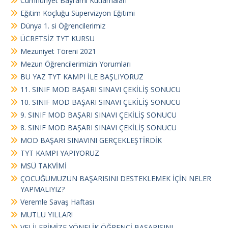
Cumhuriyet Bayramı Kutlamaları
Eğitim Koçluğu Süpervizyon Eğitimi
Dünya 1. si Öğrencilerimiz
ÜCRETSİZ TYT KURSU
Mezuniyet Töreni 2021
Mezun Öğrencilerimizin Yorumları
BU YAZ TYT KAMPI İLE BAŞLIYORUZ
11. SINIF MOD BAŞARI SINAVI ÇEKİLİŞ SONUCU
10. SINIF MOD BAŞARI SINAVI ÇEKİLİŞ SONUCU
9. SINIF MOD BAŞARI SINAVI ÇEKİLİŞ SONUCU
8. SINIF MOD BAŞARI SINAVI ÇEKİLİŞ SONUCU
MOD BAŞARI SINAVINI GERÇEKLEŞTİRDİK
TYT KAMPI YAPIYORUZ
MSÜ TAKVİMİ
ÇOCUĞUMUZUN BAŞARISINI DESTEKLEMEK İÇİN NELER
YAPMALIYIZ?
Veremle Savaş Haftası
MUTLU YILLAR!
VELİLERİMİZE YÖNELİK ÖĞRENCİ BAŞARISINI